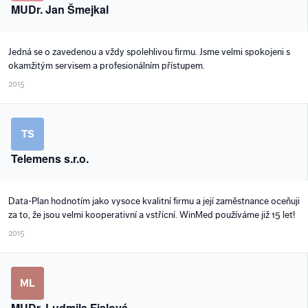
MUDr. Jan Šmejkal
Jedná se o zavedenou a vždy spolehlivou firmu. Jsme velmi spokojeni s
okamžitým servisem a profesionálním přístupem.
2015
TS
Telemens s.r.o.
Data-Plan hodnotím jako vysoce kvalitní firmu a její zaměstnance oceňuji
za to, že jsou velmi kooperativní a vstřícní. WinMed používáme již 15 let!
2015
ML
MUDr. Ludmila Fialová