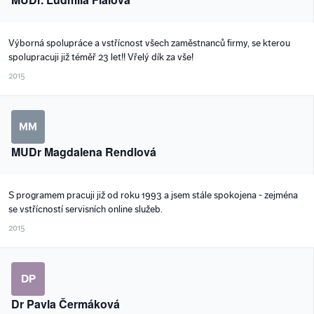
Výborná spolupráce a vstřícnost všech zaměstnanců firmy, se kterou
spolupracuji již téměř 23 let!! Vřelý dík za vše!
2015
MM
MUDr Magdalena Rendlová
S programem pracuji již od roku 1993 a jsem stále spokojena - zejména
se vstřícností servisních online služeb.
2015
DP
Dr Pavla Čermáková