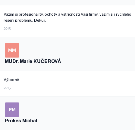
Vážím si profesionality, ochoty a vstřícnosti Vaší firmy, vážím si i rychlého
řešení problému. Děkuji.
2015
MM
MUDr. Marie KUČEROVÁ
Výborně.
2015
PM
Prokeš Michal