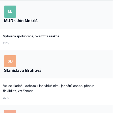
MJ
MUDr. Ján Mokriš
Výborná spolupráce, okamžitá reakce.
2015
SB
Stanislava Brůhová
Velice kladně - ochota k individuálnímu jednání, osobní přístup,
flexibilita, vstřícnost.
2015